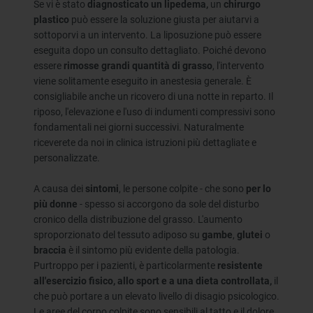
Se vi è stato
diagnosticato un lipedema,
un
chirurgo
plastico
può essere la soluzione giusta per aiutarvi a
sottoporvi a un intervento. La liposuzione può essere
eseguita dopo un consulto dettagliato. Poiché devono
essere
rimosse grandi quantità di grasso
, l'intervento
viene solitamente eseguito in anestesia generale. È
consigliabile anche un ricovero di una notte in reparto. Il
riposo, l'elevazione e l'uso di indumenti compressivi sono
fondamentali nei giorni successivi. Naturalmente
riceverete da noi in clinica istruzioni più dettagliate e
personalizzate.
A causa dei
sintomi
, le persone colpite - che sono
per lo
più donne
- spesso si accorgono da sole del disturbo
cronico della distribuzione del grasso. L'aumento
sproporzionato del tessuto adiposo su
gambe
,
glutei
o
braccia
è il sintomo più evidente della patologia.
Purtroppo per i pazienti, è particolarmente
resistente
all'esercizio fisico, allo sport e a una dieta controllata,
il
che può portare a un elevato livello di disagio psicologico.
Le aree del corpo colpite sono sensibili al tatto e il dolore