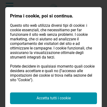
Prima i cookie, poi si continua.
Rimodellamento della silhouette per una nuova
Questo sito web utilizza diversi tipi di cookie: i
vita
cookie essenziali, che necessitiamo per far
funzionare il sito web senza problemi. I cookie
Rimozione e riduzione del
marketing, che ci aiutano ad analizzare il
grasso tramite liposuzione e
comportamento dei visitatori del sito e ad
criolipolisi
ottimizzare le campagne. I cookie funzionali, che
assicurano la visualizzazione ottimale degli
strumenti integrati da terzi.
Quando la
dieta
,
l'esercizio fisico
e altri sforzi si
rivelano
inefficaci
, spesso si prova una grande frustrazione.
Potete decidere in qualsiasi momento quali cookie
Quando il sentimento di vergogna domina la vita, si
desidera accettare e quali no (l'accesso alle
evitano eventi sociali come la piscina o ci si sottrae del
impostazioni dei cookie si trova nella sezione del
tutto alla vita sociale, è necessario agire. La solitudine
sito "Cookie").
spesso minaccia la felicità, aumentando la frustrazione:
è così facile perdere di vista l'obiettivo. È qui che si
intrecciano i valori interiori ed esteriori: quando ci si sente
Accetta tutti i cookie
in forma e belli, si irradia questa sensazione e si assume
una postura completamente diversa. Di conseguenza, si