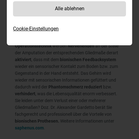
Alle ablehnen
Doz. Dr. Gardetto hat zusammen mit
Saphenus Medical
Technology
ein völlig neues
Therapiekonzept
entwickelt,
mit dem Menschen mit Gliedmaßenverlusten das
Gefühl
Cookie-Einstellungen
ihres verlorenen Fußes bzw. der verlorenen Hand wieder
zurückgewinnen können. Durch eine neue, revolutionäre
Operationstechnik
werden
Nervenenden
an der Stelle
der Amputation der entsprechenden Gliedmaße derart
aktiviert
, dass mit dem
bionischen Feedbacksystem
wieder ein sensorischer Kontakt zum Boden bzw. zum
Gegenstand in der Hand entsteht. Das Gehirn wird
wieder mit sensorischen Informationen gefüttert und
dadurch wird der
Phantomschmerz reduziert
bzw.
verhindert
, was die Lebensqualität enorm verbessert.
Sie leiden unter dem Verlust einer oder mehrerer
Gliedmaßen? Doz. Dr. Alexander Gardetto berät Sie
fachgerecht und professionell über die Vorteile von
bionischen Prothesen.
Weitere Informationen unter
saphenus.com
.